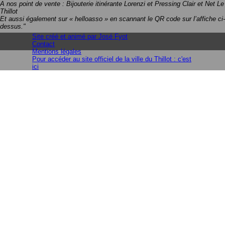
A nos point de vente : Bijouterie itinérante Lorenzi et Pressing Clair et Net Le
Thillot
Et aussi également sur « helloasso » en scannant le QR code sur l’affiche ci-
dessus."
Site créé et animé par José Fyot
Contact
Mentions légales
Retourner au contenu
Pour accéder au site officiel de la ville du Thillot : c'est
ici