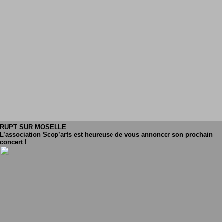
RUPT SUR MOSELLE
L’association Scop’arts est heureuse de vous annoncer son prochain
concert !