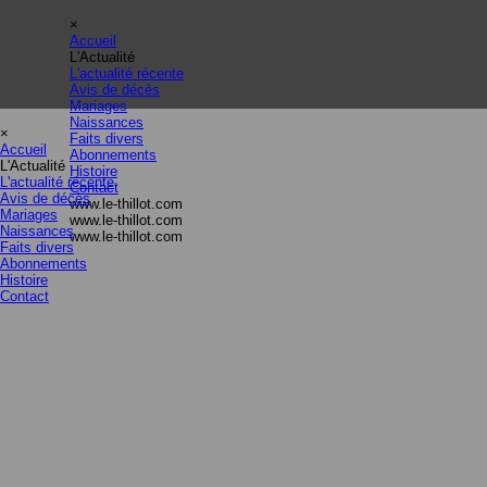
Aller au contenu
Sauter le menu
×
Accueil
L'Actualité
▼
L'actualité récente
Avis de décès
Mariages
Sauter le menu
Naissances
×
Faits divers
Accueil
Abonnements
L'Actualité
▼
Histoire
L'actualité récente
Contact
Avis de décès
www.le-thillot.com
Mariages
www.le-thillot.com
Naissances
www.le-thillot.com
Faits divers
Abonnements
Histoire
Contact