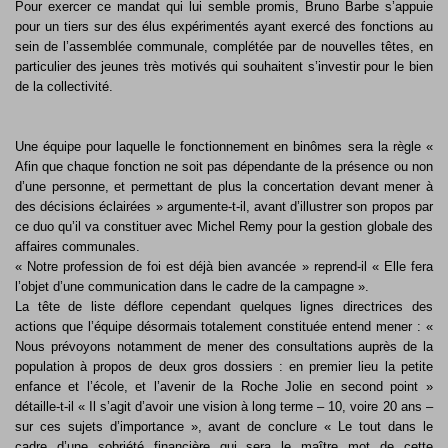
Pour exercer ce mandat qui lui semble promis, Bruno Barbe s’appuie
pour un tiers sur des élus expérimentés ayant exercé des fonctions au
sein de l’assemblée communale,
complétée par de nouvelles têtes, en
particulier des jeunes très motivés qui souhaitent s’investir pour le bien
de la collectivité.
Une équipe pour laquelle le fonctionnement en binômes sera la règle «
Afin que chaque fonction ne soit pas dépendante de la présence ou non
d’une personne, et permettant de plus la concertation devant mener à
des décisions éclairées » argumente-t-il, avant d’illustrer son propos par
ce duo qu’il va constituer avec Michel Remy pour la gestion globale des
affaires communales.
« Notre profession de foi est déjà bien avancée » reprend-il « Elle fera
l’objet d’une communication dans le cadre de la campagne ».
La tête de liste déflore cependant quelques lignes directrices des
actions que l’équipe désormais totalement constituée entend mener : «
Nous prévoyons notamment de mener des consultations auprès de la
population à propos de deux gros dossiers : en premier lieu la petite
enfance et l’école, et l’avenir de la Roche Jolie en second point »
détaille-t-il « Il s’agit d’avoir une vision à long terme – 10, voire 20 ans –
sur ces sujets d’importance », avant de conclure « Le tout dans le
cadre d’une sobriété financière qui sera le maître mot de cette