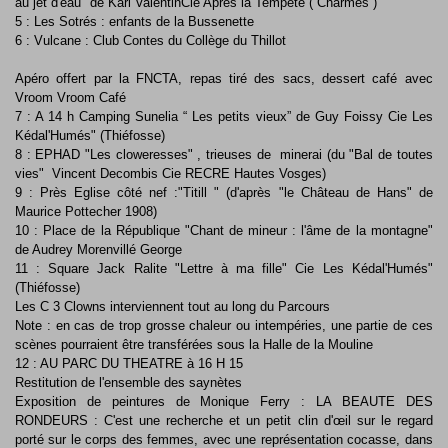
au jet d'eau" de Karl ValentinCie Après la Tempête ( Charmes )
5 : Les Sotrés : enfants de la Bussenette
6 : Vulcane : Club Contes du Collège du Thillot
Apéro offert par la FNCTA, repas tiré des sacs, dessert café avec
Vroom Vroom Café
7 : A 14 h Camping Sunelia “ Les petits vieux” de Guy Foissy Cie Les
Kédal'Humés" (Thiéfosse)
8 : EPHAD "Les cloweresses" , trieuses de minerai (du "Bal de toutes
vies" Vincent Decombis Cie RECRE Hautes Vosges)
9 : Près Eglise côté nef :"Titill " (d'après "le Château de Hans" de
Maurice Pottecher 1908)
10 : Place de la République "Chant de mineur : l'âme de la montagne"
de Audrey Morenvillé George
11 : Square Jack Ralite "Lettre à ma fille" Cie Les Kédal'Humés"
(Thiéfosse)
Les C 3 Clowns interviennent tout au long du Parcours
Note : en cas de trop grosse chaleur ou intempéries, une partie de ces
scènes pourraient être transférées sous la Halle de la Mouline
12 : AU PARC DU THEATRE à 16 H 15
Restitution de l'ensemble des saynètes
Exposition de peintures de Monique Ferry : LA BEAUTE DES
RONDEURS : C'est une recherche et un petit clin d'œil sur le regard
porté sur le corps des femmes, avec une représentation cocasse, dans