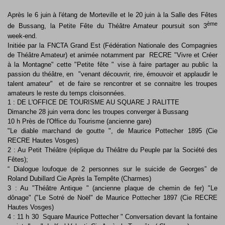
Après le 6 juin à l'étang de Morteville et le 20 juin à la Salle des Fêtes
ème
de Bussang, la Petite Fête du Théâtre Amateur poursuit son 3
week-end.
Initiée par la FNCTA Grand Est (Fédération Nationale des Compagnies
de Théâtre Amateur) et animée notamment par RECRE "Vivre et Créer
à la Montagne" cette "Petite fête " vise à faire partager au public la
passion du théâtre, en "venant découvrir, rire, émouvoir et applaudir le
talent amateur" et de faire se rencontrer et se connaitre les troupes
amateurs le reste du temps cloisonnées.
1 : DE L'OFFICE DE TOURISME AU SQUARE J RALITTE
Dimanche 28 juin verra donc les troupes converger à Bussang
10 h Près de l'Office du Tourisme (ancienne gare)
"Le diable marchand de goutte ", de Maurice Pottecher 1895 (Cie
RECRE Hautes Vosges)
2 : Au Petit Théâtre (réplique du Théâtre du Peuple par la Société des
Fêtes);
“ Dialogue loufoque de 2 personnes sur le suicide de Georges” de
Roland Dubillard Cie Après la Tempête (Charmes)
3 : Au "Théâtre Antique " (ancienne plaque de chemin de fer) "Le
dônage" ("Le Sotré de Noël" de Maurice Pottecher 1897 (Cie RECRE
Hautes Vosges)
4 : 11 h 30 Square Maurice Pottecher " Conversation devant la fontaine