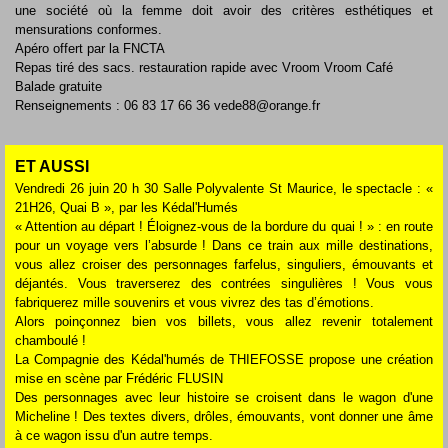
une société où la femme doit avoir des critères esthétiques et
mensurations conformes.
Apéro offert par la FNCTA
Repas tiré des sacs. restauration rapide avec Vroom Vroom Café
Balade gratuite
Renseignements : 06 83 17 66 36 vede88@orange.fr
ET AUSSI
Vendredi 26 juin 20 h 30 Salle Polyvalente St Maurice, le spectacle : «
21H26, Quai B », par les Kédal'Humés
« Attention au départ ! Éloignez-vous de la bordure du quai ! » : en route
pour un voyage vers l’absurde ! Dans ce train aux mille destinations,
vous allez croiser des personnages farfelus, singuliers, émouvants et
déjantés. Vous traverserez des contrées singulières ! Vous vous
fabriquerez mille souvenirs et vous vivrez des tas d’émotions.
Alors poinçonnez bien vos billets, vous allez revenir totalement
chamboulé !
La Compagnie des Kédal'humés de THIEFOSSE propose une création
mise en scène par Frédéric FLUSIN
Des personnages avec leur histoire se croisent dans le wagon d'une
Micheline ! Des textes divers, drôles, émouvants, vont donner une âme
à ce wagon issu d'un autre temps.